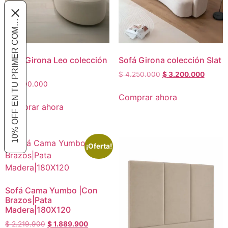
10% OFF EN TU PRIMER COMPRA
Sofa Girona Leo colección
Sofá Girona colección Slat
Slat
$
4.250.000
$
3.200.000
$
3.400.000
Comprar ahora
Comprar ahora
¡Oferta!
Sofá Cama Yumbo |Con
Brazos|Pata
Madera|180X120
$
2.219.900
$
1.889.900