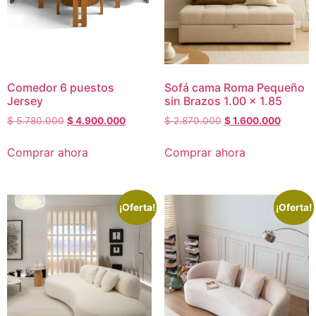
Comedor 6 puestos
Sofá cama Roma Pequeño
Jersey
sin Brazos 1.00 x 1.85
$
5.780.000
$
4.900.000
$
2.870.000
$
1.600.000
Comprar ahora
Comprar ahora
¡Oferta!
¡Oferta!