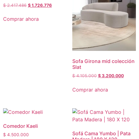
$
2.417.486
$
1.726.776
Comprar ahora
Sofa Girona mid colección
Slat
$
4.105.000
$
3.200.000
Comprar ahora
Comedor Kaeli
Sofá Cama Yumbo | Pata
$
4.500.000