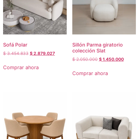
Sofá Polar
Sillón Parma giratorio
colección Slat
$
3.454.833
$
2.879.027
$
2.050.000
$
1.450.000
Comprar ahora
Comprar ahora