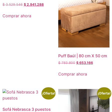
$
3.529.546
$
2.941.288
Comprar ahora
Puff Baúl | 80 cm X 50 cm
$
783.800
$
653.166
Comprar ahora
¡Oferta!
¡Oferta!
Sofá Nebrasca 3 puestos