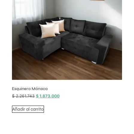
Esquinero Mónaco
$
2.261.743
$
1.873.000
Añadir al carrito