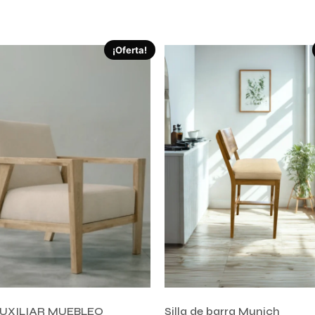
l carrito
Comprar ahora
¡Oferta!
AUXILIAR MUEBLEO
Silla de barra Munich