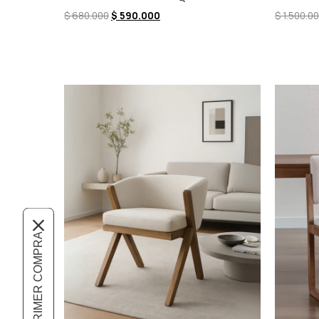
$
680.000
$
590.000
$
1.500.0
Comprar ahora
Añadir a