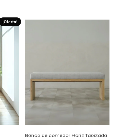
Comprar ahora
¡Oferta!
Banca de comedor Horiz Tapizada