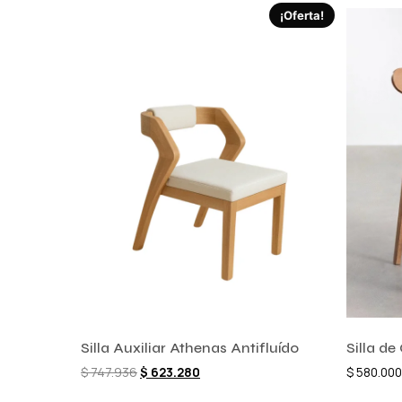
¡Oferta!
Silla Auxiliar Athenas Antifluído
Silla d
$
747.936
$
623.280
$
580.000