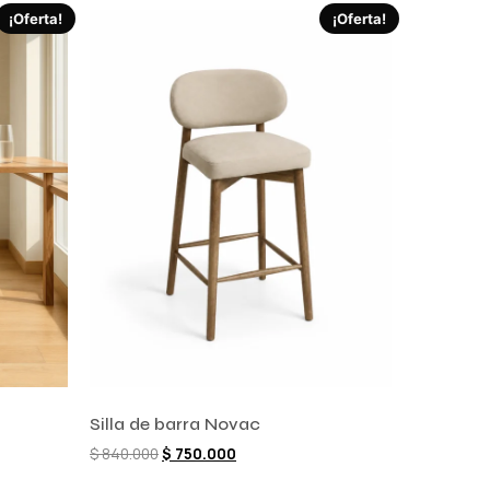
¡Oferta!
¡Oferta!
Silla de barra Novac
$
840.000
$
750.000