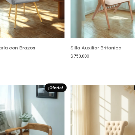
harla con Brazos
Silla Auxiliar Britanica
0
$
750.000
l carrito
Comprar ahora
¡Oferta!