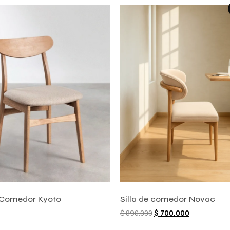
e Comedor Kyoto
Silla de comedor Novac
$
890.000
$
700.000