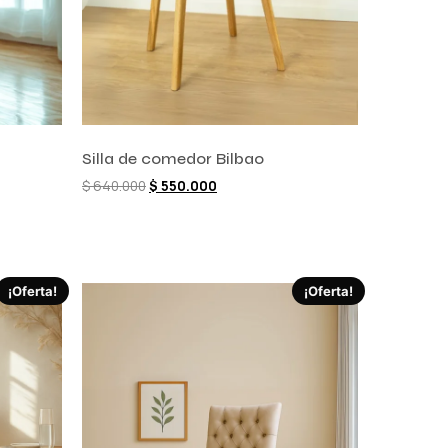
Silla de comedor Bilbao
$
640.000
$
550.000
Comprar ahora
¡Oferta!
¡Oferta!