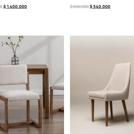
00
$
1.400.000
$
600.000
$
540.000
l carrito
Comprar ahora