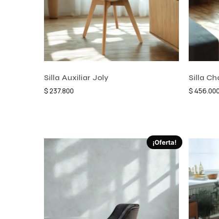
Silla Auxiliar Joly
Silla C
$
237.800
$
456.00
Añadir al carrito
Añadir a
¡Oferta!