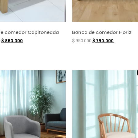
de comedor Capitoneada
Banca de comedor Horiz
0
$
860.000
$
950.000
$
790.000
l carrito
Añadir al carrito