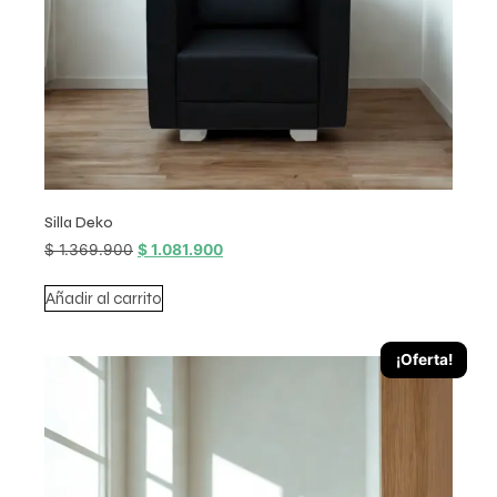
Silla Deko
$
1.369.900
$
1.081.900
Añadir al carrito
¡Oferta!