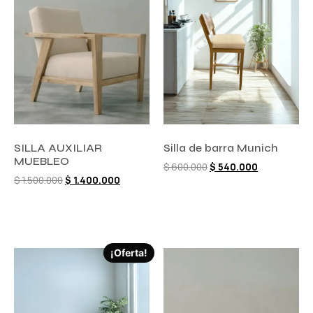
SILLA AUXILIAR
Silla de barra Munich
MUEBLEO
$
600.000
$
540.000
$
1.500.000
$
1.400.000
Comprar ahora
Añadir al carrito
¡Oferta!