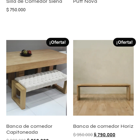
Silla de Comedor Siena
Puff Nova
$
750.000
Añadir al carrito
Añadir al carrito
¡Oferta!
¡Oferta!
Banca de comedor
Banca de comedor Horiz
Capitoneada
$
950.000
$
790.000