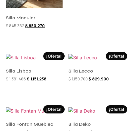
Silla Modular
$
845.352
$
650.270
Comprar ahora
¡Oferta!
¡Oferta!
Silla Lisboa
Silla Lecco
$
1.381.486
$
1.151.238
$
1.150.700
$
829.900
Comprar ahora
Comprar ahora
¡Oferta!
¡Oferta!
Silla Fontan Muebleo
Silla Deko