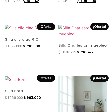
$
1.082.331
$
901.942
$
1.369.900
$
1.081.900
Comprar ahora
Comprar ahora
¡Oferta!
¡Oferta!
Silla clic clac RIO
Silla Charleston muebleo
$
1.027.000
$
790.000
$
1.038.365
$
798.742
Comprar ahora
Comprar ahora
¡Oferta!
¡Oferta!
Silla Bora
$
1.269.000
$
963.000
Comprar ahora