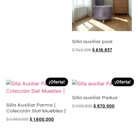
Silla auxiliar pool
$
740.205
$
616.837
Comprar ahora
¡Oferta!
¡Oferta!
Silla auxiliar Padua
Silla Auxiliar Parma |
$
1.100.000
$
870.900
Colección Slat Muebleo |
$
2.050.000
$
1.600.000
Comprar ahora
Comprar ahora