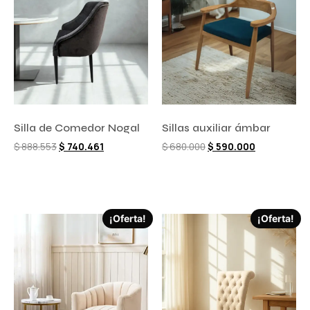
Silla de Comedor Nogal
Sillas auxiliar ámbar
$
888.553
$
740.461
$
680.000
$
590.000
Comprar ahora
Comprar ahora
¡Oferta!
¡Oferta!