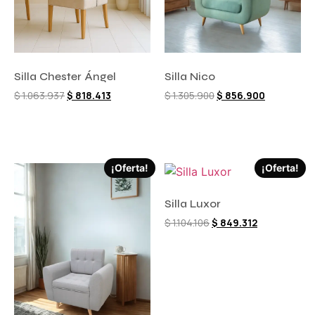
Silla Chester Ángel
Silla Nico
$
1.063.937
$
818.413
$
1.305.900
$
856.900
Comprar ahora
Comprar ahora
¡Oferta!
¡Oferta!
Silla Luxor
$
1.104.106
$
849.312
Comprar ahora