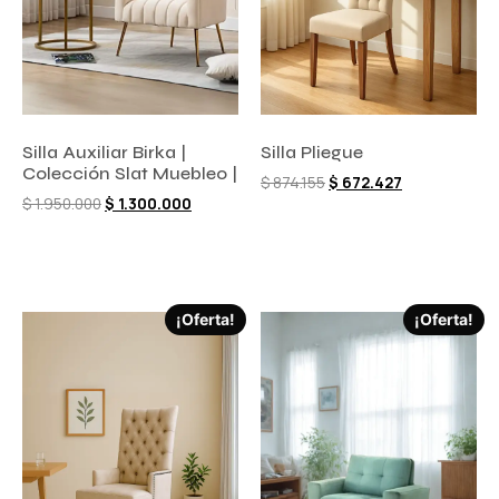
Silla Auxiliar Birka |
Silla Pliegue
Colección Slat Muebleo |
$
874.155
$
672.427
$
1.950.000
$
1.300.000
Comprar ahora
Comprar ahora
¡Oferta!
¡Oferta!