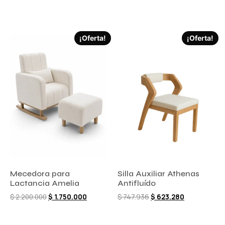
¡Oferta!
¡Oferta!
Mecedora para
Silla Auxiliar Athenas
Lactancia Amelia
Antifluído
$
2.200.000
$
1.750.000
$
747.936
$
623.280
Comprar ahora
Comprar ahora