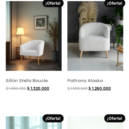
¡Oferta!
¡Oferta!
Sillón Stella Boucle
Poltrona Alaska
$
1.650.000
$
1.320.000
$
1.500.000
$
1.260.000
Comprar ahora
Comprar ahora
¡Oferta!
¡Oferta!