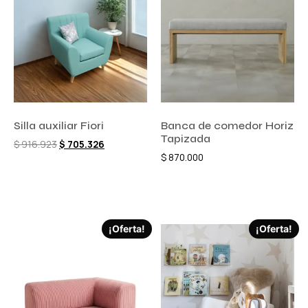
Silla auxiliar Fiori
Banca de comedor Horiz
Tapizada
$
916.923
$
705.326
$
870.000
Comprar ahora
Añadir al carrito
¡Oferta!
¡Oferta!