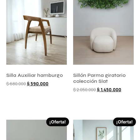
Silla Auxiliar hamburgo
Sillón Parma giratorio
colección Slat
$
680.000
$
590.000
$
2.050.000
$
1.450.000
Comprar ahora
Comprar ahora
¡Oferta!
¡Oferta!