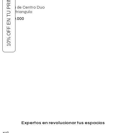
10% OFF EN TU PRIMER COMPRA
Mesa de Centro Duo
Semitriangulo
$
240.000
Añadir al carrito
Expertos en revolucionar tus espacios