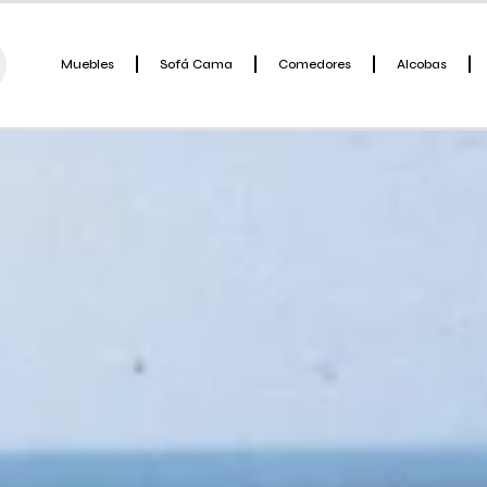
Muebles
Sofá Cama
Comedores
Alcobas