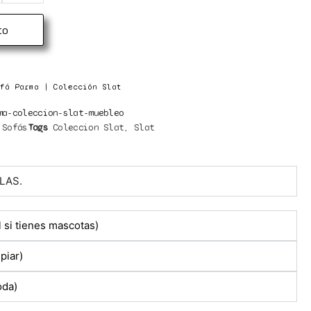
to
fá Parma | Colección Slat
ma-coleccion-slat-muebleo
,
Sofás
Tags
Coleccion Slat
,
Slat
LAS.
l si tienes mascotas)
mpiar)
oda)