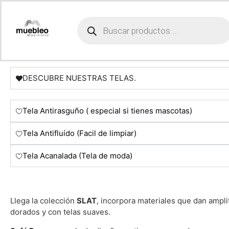
El tiempo de entrega Varia de 10 a 15 dias, siempre en 
Tela microfibra
Puedes personalizar tu mueble con el color y tipo de tel
DESCUBRE NUESTRAS TELAS.
Tela Antirasguño ( especial si tienes mascotas)
Tela Antifluído (Facil de limpiar)
Tela Acanalada (Tela de moda)
Llega la colección
SLAT
, incorpora materiales que dan ampli
dorados y con telas suaves.