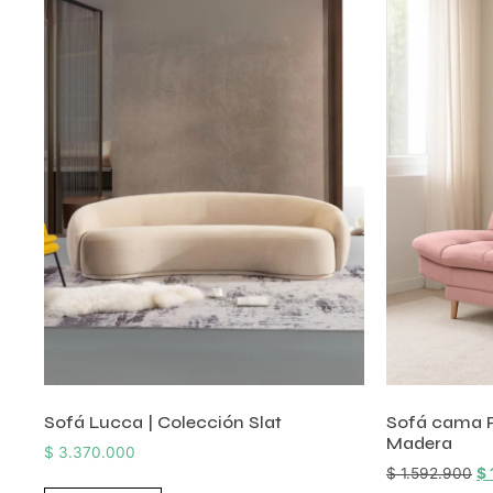
Sofá Lucca | Colección Slat
Sofá cama P
Madera
$
3.370.000
$
1.592.900
$