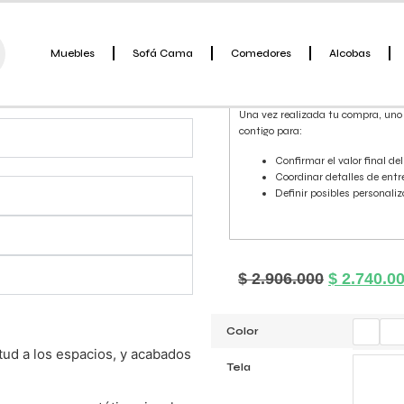
el menor tiempo posible.
Sofá Parma | Colección 
Muebles
Sofá Cama
Comedores
Alcobas
a que quieras.
Información importante so
Una vez realizada tu compra, uno
contigo para:
Confirmar el valor final del
Coordinar detalles de entr
Definir posibles personali
$
2.906.000
$
2.740.0
Color
tud a los espacios, y acabados
Tela