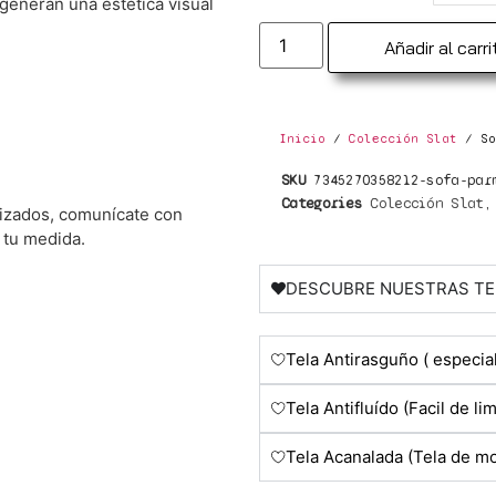
eneran una estética visual
Añadir al carri
Inicio
/
Colección Slat
/ So
SKU
7345270358212-sofa-par
Categories
Colección Slat
izados, comunícate con
 tu medida.
DESCUBRE NUESTRAS TE
Tela Antirasguño ( especia
Tela Antifluído (Facil de li
Tela Acanalada (Tela de m