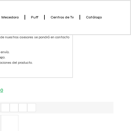
Slat
Mecedora
Puff
Centros de Tv
Catálogo
bre envío y personalización.
 de nuestros asesores se pondrá en contacto
 envío.
ega.
zaciones del producto.
00