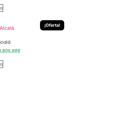
to
¡Oferta!
lcalá
1.805.999
to