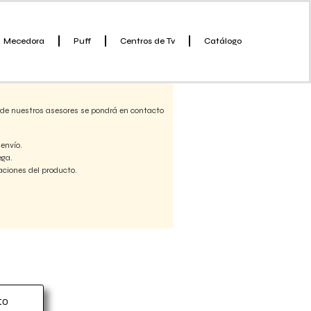
Mecedora
Puff
Centros de Tv
Catálogo
bre envío y personalización.
 de nuestros asesores se pondrá en contacto
 envío.
ega.
aciones del producto.
to