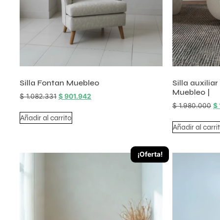
Silla Fontan Muebleo
Silla auxilia
Muebleo |
$
1.082.331
$
901.942
$
1.980.000
$
Añadir al carrito
Añadir al carri
¡Oferta!