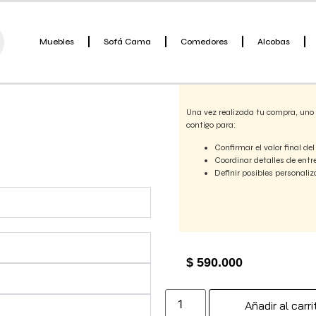
Silla de barra Ross
Muebles
Sofá Cama
Comedores
Alcobas
Información importante so
Una vez realizada tu compra, uno
contigo para:
Confirmar el valor final del
Coordinar detalles de entr
Definir posibles personaliz
$
590.000
Añadir al carri