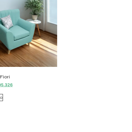
 Fiori
05.326
to