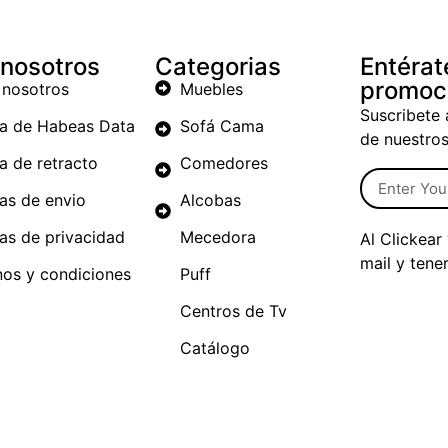
 nosotros
Categorias
Entérat
promoc
 nosotros
Muebles
Suscribete 
ca de Habeas Data
Sofá Cama
de nuestro
ca de retracto
Comedores
cas de envio
Alcobas
cas de privacidad
Mecedora
Al Clickear
mail y tene
nos y condiciones
Puff
Centros de Tv
Catálogo