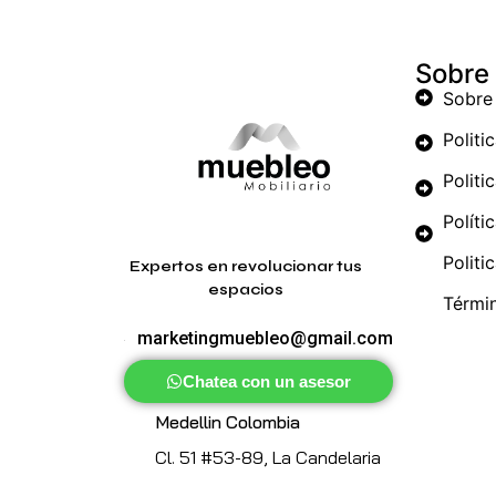
Sobre
Sobre
Politi
Politi
Políti
Politi
Expertos en revolucionar tus
espacios
Térmi
marketingmuebleo@gmail.com
Chatea con un asesor
Medellin Colombia
Cl. 51 #53-89, La Candelaria