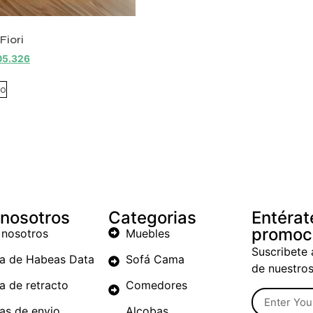
 Fiori
05.326
to
 nosotros
Categorias
Entérat
promoc
 nosotros
Muebles
Suscribete 
ca de Habeas Data
Sofá Cama
de nuestro
ca de retracto
Comedores
cas de envio
Alcobas