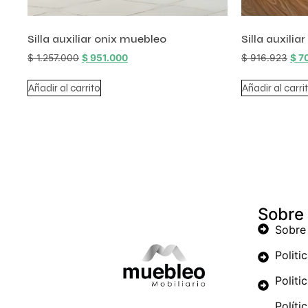
Silla auxiliar onix muebleo
Silla auxiliar
$
1.257.000
$
951.000
$
916.923
$
7
Añadir al carrito
Añadir al carri
Sobre
Sobre
Politi
Politi
Políti