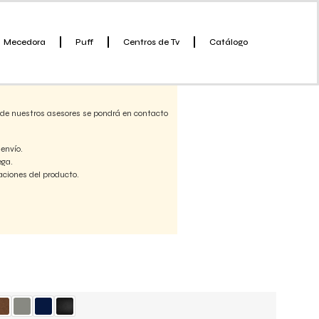
Mecedora
Puff
Centros de Tv
Catálogo
bre envío y personalización.
 de nuestros asesores se pondrá en contacto
 envío.
ega.
aciones del producto.