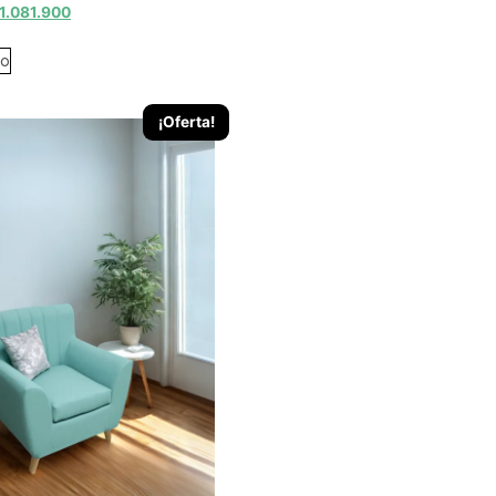
1.081.900
to
¡Oferta!