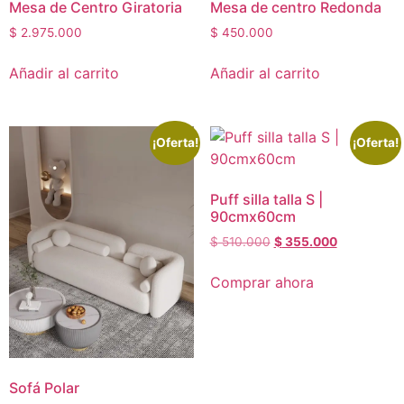
Mesa de Centro Giratoria
Mesa de centro Redonda
$
2.975.000
$
450.000
Añadir al carrito
Añadir al carrito
¡Oferta!
¡Oferta!
Puff silla talla S |
90cmx60cm
$
510.000
$
355.000
Comprar ahora
Sofá Polar