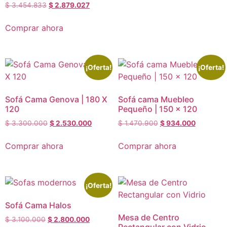
$
3.454.833
$
2.879.027
Comprar ahora
¡Oferta!
¡Oferta!
Sofá Cama Genova | 180 X
Sofá cama Muebleo
120
Pequeño | 150 x 120
$
3.300.000
$
2.530.000
$
1.470.900
$
934.000
Comprar ahora
Comprar ahora
¡Oferta!
Sofá Cama Halos
Mesa de Centro
$
3.100.000
$
2.800.000
Rectangular con Vidrio