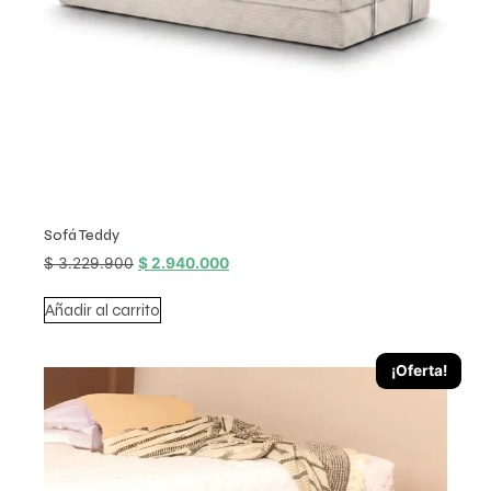
Sofá Teddy
$
3.229.900
$
2.940.000
Añadir al carrito
¡Oferta!