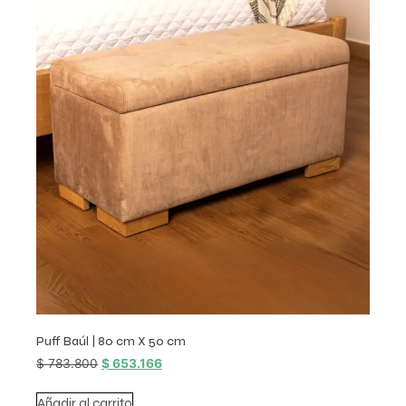
Puff Baúl | 80 cm X 50 cm
$
783.800
$
653.166
Añadir al carrito