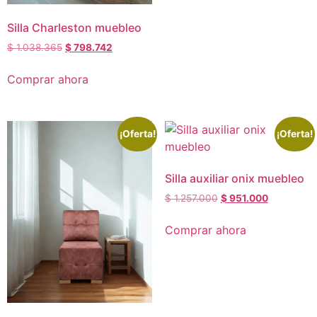
Silla Charleston muebleo
$
1.038.365
$
798.742
Comprar ahora
¡Oferta!
¡Oferta!
Silla auxiliar onix muebleo
$
1.257.000
$
951.000
Comprar ahora