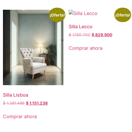
¡Oferta!
¡Oferta!
Silla Lecco
$
1.150.700
$
829.900
Comprar ahora
Silla Lisboa
$
1.381.486
$
1.151.238
Comprar ahora