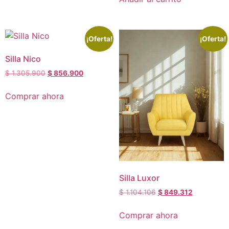
¡Oferta!
¡Oferta!
Silla Nico
$
1.305.900
$
856.900
Comprar ahora
Silla Luxor
$
1.104.106
$
849.312
Comprar ahora