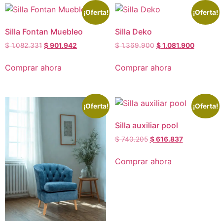
¡Oferta!
¡Oferta!
Silla Fontan Muebleo
Silla Deko
$
1.082.331
$
901.942
$
1.369.900
$
1.081.900
Comprar ahora
Comprar ahora
¡Oferta!
¡Oferta!
Silla auxiliar pool
$
740.205
$
616.837
Comprar ahora