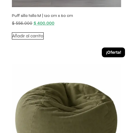
Puff silla talla M | 120 cm x 60 cm
$
556.000
$
400.000
Añadir al carrito
¡Oferta!