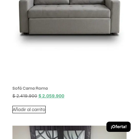
Sofá Cama Roma
$
2.419.900
$
2.059.900
Añadir al carrito
¡Oferta!