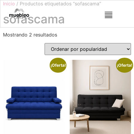
Inicio
/ Productos etiquetados “sofascama”
sofascama
Mostrando 2 resultados
¡Oferta!
¡Oferta!