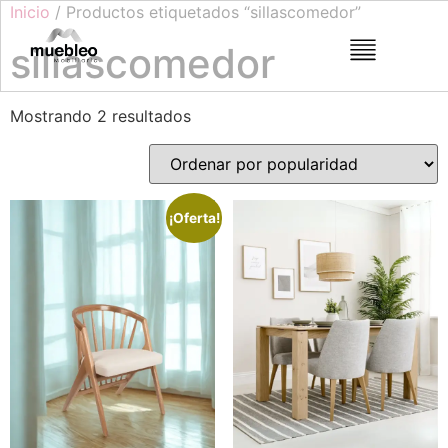
Inicio
/ Productos etiquetados “sillascomedor”
sillascomedor
Mostrando 2 resultados
¡Oferta!