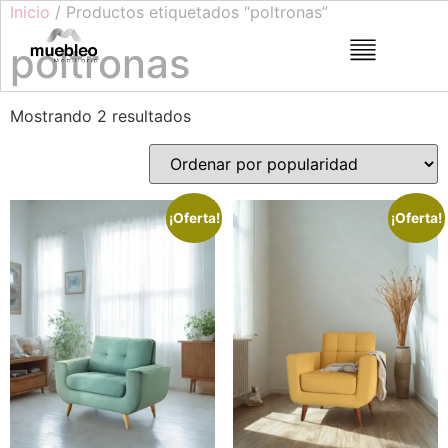
Inicio
/ Productos etiquetados “poltronas”
poltronas
Mostrando 2 resultados
¡Oferta!
¡Oferta!