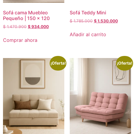
Sofá cama Muebleo
Sofá Teddy Mini
Pequeño | 150 x 120
$
1.785.000
$
1.530.000
$
1.470.900
$
934.000
Añadir al carrito
Comprar ahora
¡Oferta!
¡Oferta!