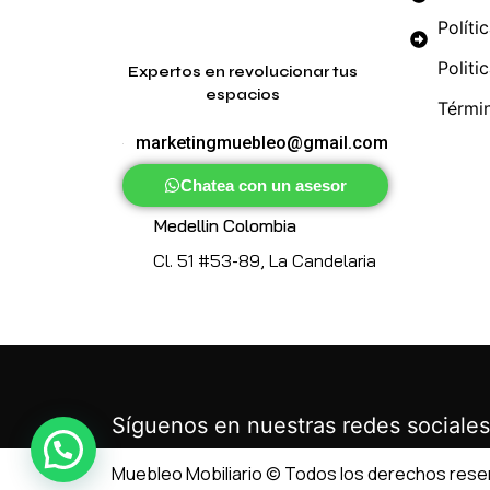
Políti
Politi
Expertos en revolucionar tus
espacios
Térmi
marketingmuebleo@gmail.com
Chatea con un asesor
Medellin Colombia
Cl. 51 #53-89, La Candelaria
Síguenos en nuestras redes sociales
Muebleo Mobiliario © Todos los derechos res