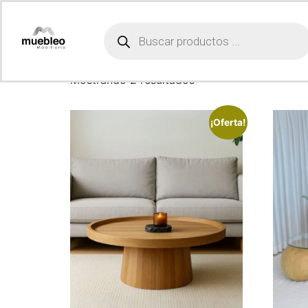
Inicio
/ Productos etiquetados “mesa auxiliar”
mesa auxiliar
Mostrando 2 resultados
¡Oferta!