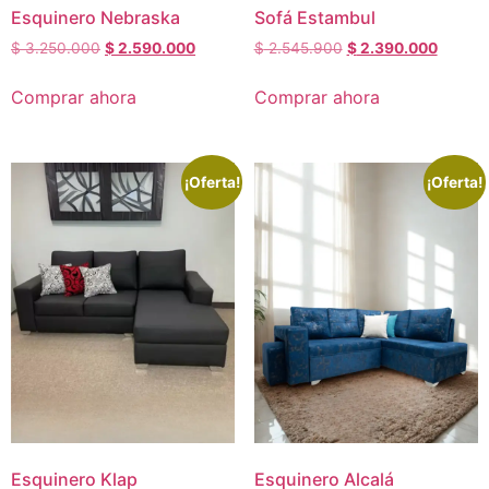
Esquinero Nebraska
Sofá Estambul
$
3.250.000
$
2.590.000
$
2.545.900
$
2.390.000
Comprar ahora
Comprar ahora
¡Oferta!
¡Oferta!
Esquinero Klap
Esquinero Alcalá