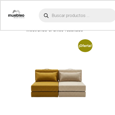
Inicio
/ Productos etiquetados “convertible”
convertible
Mostrando el único resultado
¡Oferta!