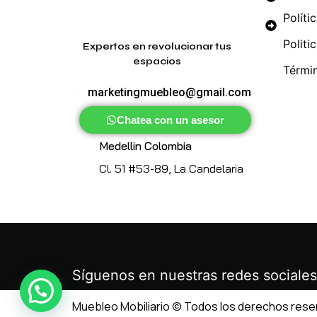
Políti
Politi
Expertos en revolucionar tus
espacios
Térmi
marketingmuebleo@gmail.com
Chatea con un asesor
Medellin Colombia
Cl. 51 #53-89, La Candelaria
Síguenos en nuestras redes sociales
Muebleo Mobiliario © Todos los derechos res