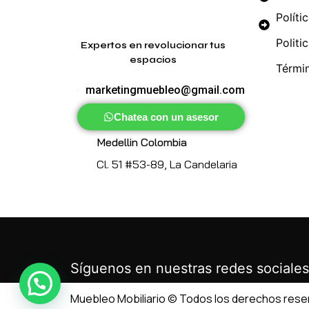
Políti
Politi
Expertos en revolucionar tus
espacios
Térmi
marketingmuebleo@gmail.com
Chatea con un asesor
Medellin Colombia
Cl. 51 #53-89, La Candelaria
Síguenos en nuestras redes sociales
Muebleo Mobiliario © Todos los derechos res