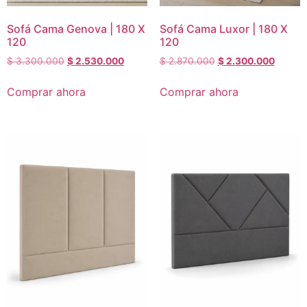
Sofá Cama Genova | 180 X
Sofá Cama Luxor | 180 X
120
120
$
3.300.000
$
2.530.000
$
2.870.000
$
2.300.000
Comprar ahora
Comprar ahora