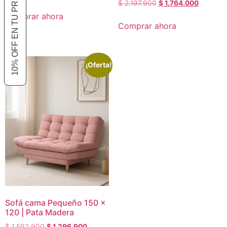
10% OFF EN TU PRIMER COMPRA
$
2.197.900
$
1.764.000
Comprar ahora
Comprar ahora
¡Oferta!
Sofá cama Pequeño 150 x
120 | Pata Madera
$
1.592.900
$
1.296.900