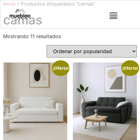
Inicio
/ Productos etiquetados “camas”
camas
Mostrando 11 resultados
¡Oferta!
¡Oferta!