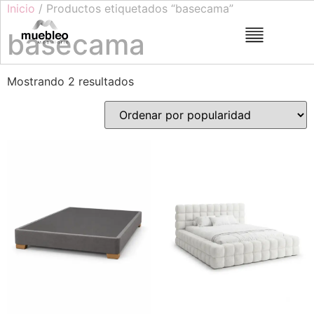
Inicio
/ Productos etiquetados “basecama”
basecama
Mostrando 2 resultados