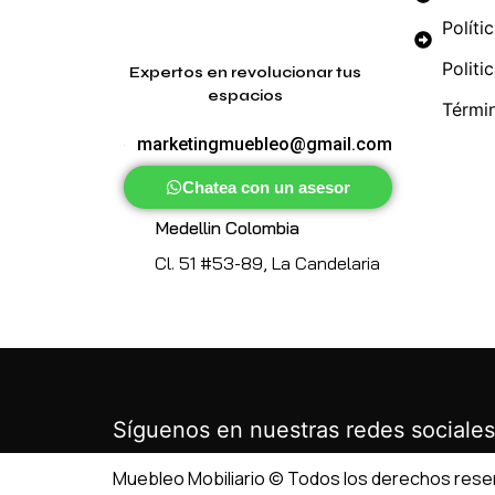
Políti
Politi
Expertos en revolucionar tus
espacios
Térmi
marketingmuebleo@gmail.com
Chatea con un asesor
Medellin Colombia
Cl. 51 #53-89, La Candelaria
Síguenos en nuestras redes sociales
Muebleo Mobiliario © Todos los derechos res