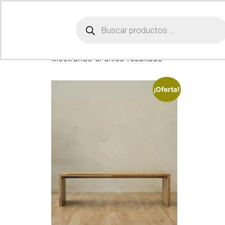
Inicio
/ Productos etiquetados “banca”
banca
Mostrando el único resultado
¡Oferta!