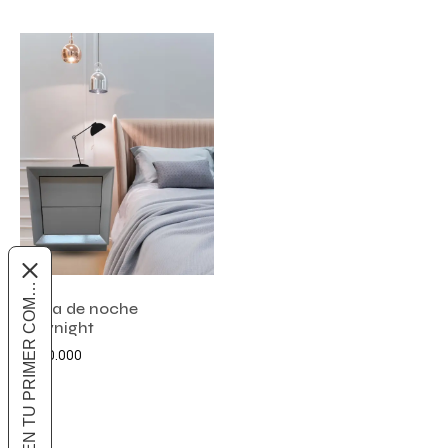
10% OFF EN TU PRIMER COMPRA
Mesa de noche
greynight
$
800.000
Añadir al carrito