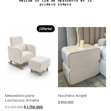
Recibe un 10% de descuento en tu
primera compra
¡Oferta!
Mecedora para
Nochero Angel
Lactancia Amelia
$
650.000
$
2.200.000
$
1.750.000