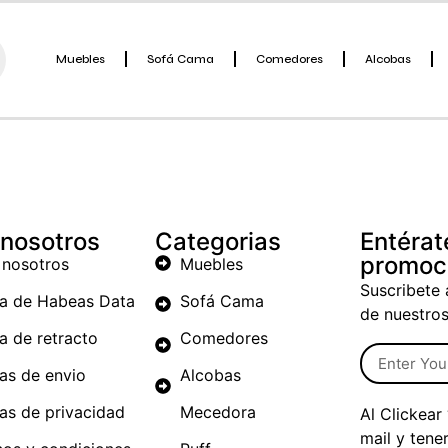
Muebles
Sofá Cama
Comedores
Alcobas
 nosotros
Categorias
Entérat
promoc
 nosotros
Muebles
Suscribete 
ca de Habeas Data
Sofá Cama
de nuestro
ca de retracto
Comedores
cas de envio
Alcobas
cas de privacidad
Mecedora
Al Clickear
mail y tene