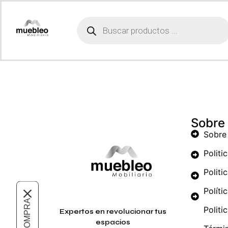
Lista de deseos
[yith_wcwl_wishlist]
Sobre
Sobre
Politi
Politi
Políti
Politi
Expertos en revolucionar tus
espacios