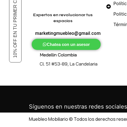
10% OFF EN TU PRIMER COMPRA
Políti
Politi
Expertos en revolucionar tus
espacios
Térmi
marketingmuebleo@gmail.com
Chatea con un asesor
Medellin Colombia
Cl. 51 #53-89, La Candelaria
Síguenos en nuestras redes sociales
Muebleo Mobiliario © Todos los derechos res