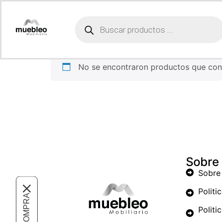
Inicio
/ Productos etiquetados “lamparas”
lamparas
No se encontraron productos que conc
Sobre
Sobre
Politi
Politi