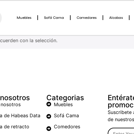
Muebles
Sofá Cama
Comedores
Alcobas
uerden con la selección.
 nosotros
Categorias
Entérat
promoc
 nosotros
Muebles
Suscribete 
ca de Habeas Data
Sofá Cama
de nuestro
ca de retracto
Comedores