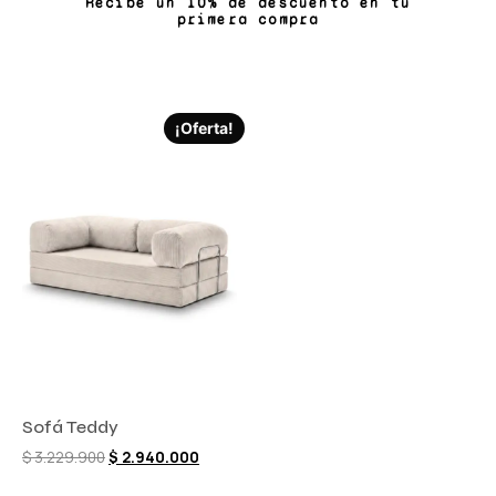
Recibe un 10% de descuento en tu
primera compra
¡Oferta!
Sofá Teddy
$
3.229.900
$
2.940.000