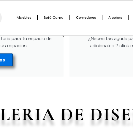
RESERVA AHORA
Muebles
Sofá Cama
Comedores
Alcobas
a ahora
Habl
toria para tu espacio de
¿Necesitas ayuda pa
tus espacios.
adicionales ? click 
les
LERIA DE DIS