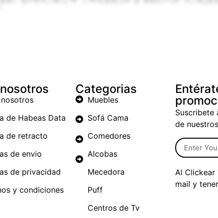
 nosotros
Categorias
Entérat
promoc
 nosotros
Muebles
Suscribete 
ca de Habeas Data
Sofá Cama
de nuestro
ca de retracto
Comedores
cas de envio
Alcobas
cas de privacidad
Mecedora
Al Clickear
mail y tene
nos y condiciones
Puff
Centros de Tv