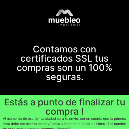
Contamos con
certificados SSL tus
compras son un 100%
seguras.
Estás a punto de finalizar tu
compra !
Al momento de escribir tu ciudad para tu envío, ten en cuenta que la primera
letra debe ser escrita en mayúscula y tener en cuenta las tildes, si el nombre
de tu ciudad lo ameríta, ejemplo : “Bogotá”